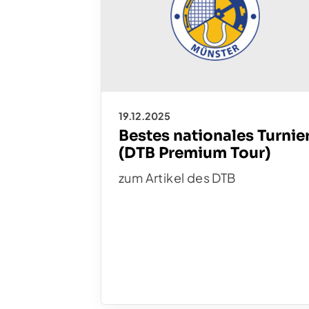
19.12.2025
Bestes nationales Turnie
TC St. Mauritz Münster
(DTB Premium Tour)
Pleistermühlenweg 117
zum Artikel des DTB
48157 Münster
(0251) 3 12 93
kontakt@tcmauritz.de