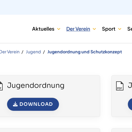
Aktuelles
Der Verein
Sport
S
Der Verein
Jugend
Jugendordnung und Schutzkonzept
Jugendordnung
F
PDF
DOWNLOAD
Newsletter
Fo