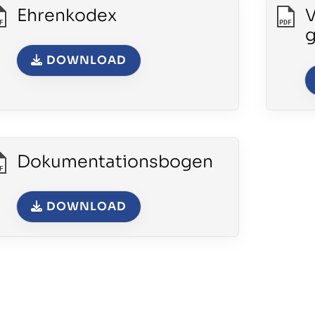
Jetzt zum Newsletter anmelden und
Ehrenkodex
V
immer auf dem neusten Stand sein.
F
PDF
DOWNLOAD
NEWSLETTER ANMELDUNG
Dokumentationsbogen
F
DOWNLOAD