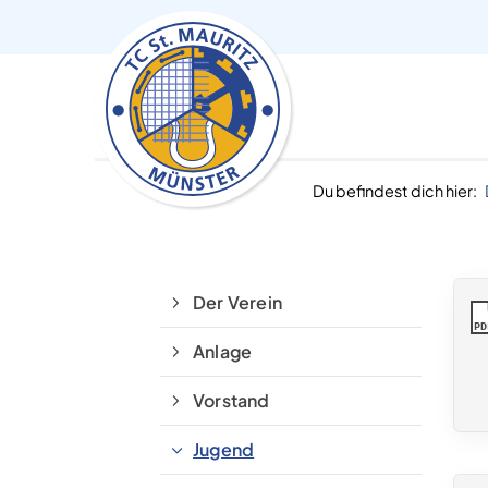
Du befindest dich hier:
Der Verein
PD
Anlage
Vorstand
Jugend
TC St. Mauritz Münster