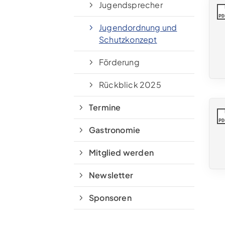
Pleistermühlenweg 117
Jugendsprecher
48157 Münster
PD
Jugendordnung und
(0251) 3 12 93
Schutzkonzept
kontakt@tcmauritz.de
Förderung
Rückblick 2025
Termine
PD
Gastronomie
Mitglied werden
Newsletter
Sponsoren