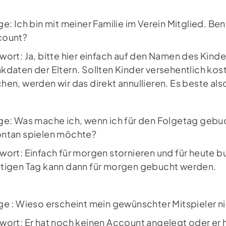
ge: Ich bin mit meiner Familie im Verein Mitglied. B
Newsletter
Fo
count?
Jetzt zum Newsletter anmelden und
wort: Ja, bitte hier einfach auf den Namen des Kind
immer auf dem neusten Stand sein.
kdaten der Eltern. Sollten Kinder versehentlich koste
hen, werden wir das direkt annullieren. Es beste also
NEWSLETTER ANMELDUNG
ge: Was mache ich, wenn ich für den Folgetag geb
ntan spielen möchte?
wort: Einfach für morgen stornieren und für heute
tigen Tag kann dann für morgen gebucht werden.
ge : Wieso erscheint mein gewünschter Mitspieler ni
wort: Er hat noch keinen Account angelegt oder er 