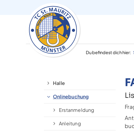
Du befindest dich hier:
F
Halle
Li
Onlinebuchung
Fra
Erstanmeldung
Ant
Anleitung
buc