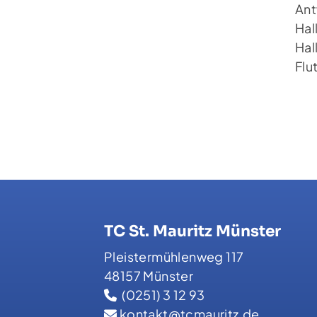
Ant
Hal
Hal
Flu
TC St. Mauritz Münster
Pleistermühlenweg 117
48157 Münster
(0251) 3 12 93
kontakt@tcmauritz.de