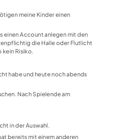
enötigen meine Kinder einen
lge uns auf Instagram
es einen Account anlegen mit den
npflichtig die Halle oder Flutlicht
 kein Risiko.
ucht habe und heute noch abends
 buchen. Nach Spielende am
cht in der Auswahl.
hat bereits mit einem anderen