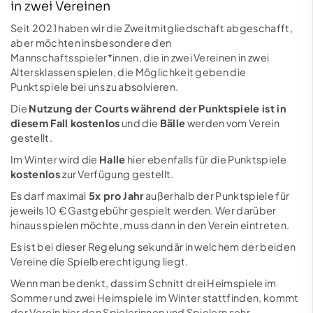
in zwei Vereinen
Seit 2021 haben wir die Zweitmitgliedschaft abgeschafft,
aber möchten insbesondere den
Mannschaftsspieler*innen, die in zwei Vereinen in zwei
Altersklassen spielen, die Möglichkeit geben die
Punktspiele bei uns zu absolvieren.
Die
Nutzung der Courts während der Punktspiele ist in
diesem Fall kostenlos
und die
Bälle
werden vom Verein
gestellt.
Im Winter wird die
Halle
hier ebenfalls für die Punktspiele
kostenlos
zur Verfügung gestellt.
Es darf maximal
5x pro Jahr
außerhalb der Punktspiele für
jeweils 10 € Gastgebühr gespielt werden. Wer darüber
hinaus spielen möchte, muss dann in den Verein eintreten.
Es ist bei dieser Regelung sekundär in welchem der beiden
Vereine die Spielberechtigung liegt.
Wenn man bedenkt, dass im Schnitt drei Heimspiele im
Sommer und zwei Heimspiele im Winter stattfinden, kommt
der Verein hier den Spielerinnen und Spielern sehr