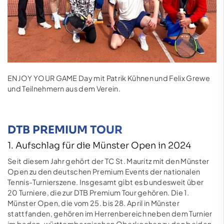
ENJOY YOUR GAME Day mit Patrik Kühnen und Felix Grewe
und Teilnehmern aus dem Verein.
DTB PREMIUM TOUR
1. Aufschlag für die Münster Open in 2024
Seit diesem Jahr gehört der TC St. Mauritz mit den Münster
Open zu den deutschen Premium Events der nationalen
Tennis-Turnierszene. Insgesamt gibt es bundesweit über
20 Turniere, die zur DTB Premium Tour gehören. Die 1.
Münster Open, die vom 25. bis 28. April in Münster
stattfanden, gehören im Herrenbereich neben dem Turnier
im baden-württembergischen Oberkochen zu den beiden