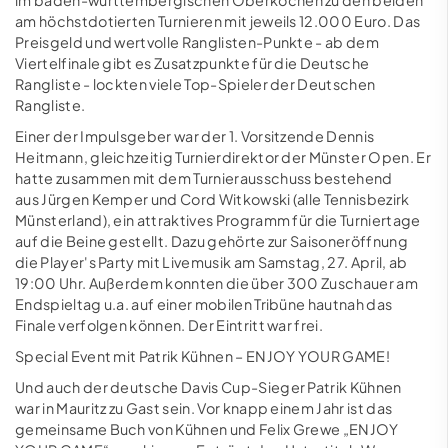
am höchstdotierten Turnieren mit jeweils 12.000 Euro. Das
Preisgeld und wertvolle Ranglisten-Punkte - ab dem
Viertelfinale gibt es Zusatzpunkte für die Deutsche
Rangliste - lockten viele Top-Spieler der Deutschen
Rangliste.
Einer der Impulsgeber war der 1. Vorsitzende Dennis
Heitmann, gleichzeitig Turnierdirektor der Münster Open. Er
hatte zusammen mit dem Turnierausschuss bestehend
aus Jürgen Kemper und Cord Witkowski (alle Tennisbezirk
Münsterland), ein attraktives Programm für die Turniertage
auf die Beine gestellt. Dazu gehörte zur Saisoneröffnung
die Player's Party mit Livemusik am Samstag, 27. April, ab
19:00 Uhr. Außerdem konnten die über 300 Zuschauer am
Endspieltag u.a. auf einer mobilen Tribüne hautnah das
Finale verfolgen können. Der Eintritt war frei.
Special Event mit Patrik Kühnen – ENJOY YOUR GAME!
Und auch der deutsche Davis Cup-Sieger Patrik Kühnen
war in Mauritz zu Gast sein. Vor knapp einem Jahr ist das
gemeinsame Buch von Kühnen und Felix Grewe „ENJOY