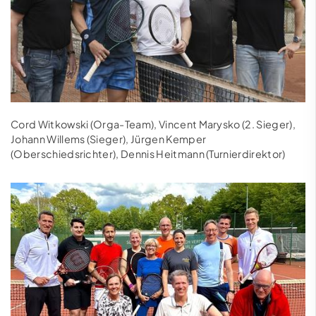
Cord Witkowski (Orga-Team), Vincent Marysko (2. Sieger),
Johann Willems (Sieger), Jürgen Kemper
(Oberschiedsrichter), Dennis Heitmann (Turnierdirektor)