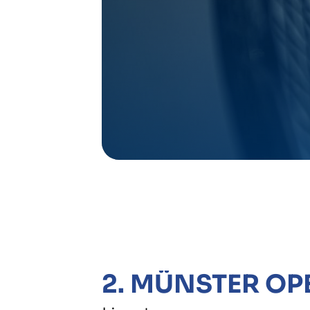
TC St. Mauritz Münster
Pleistermühlenweg 117
48157 Münster
(0251) 3 12 93
kontakt@tcmauritz.de
2. MÜNSTER OP