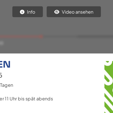
Info
Video ansehen
EN
5
n Tagen
r 11 Uhr bis spät abends