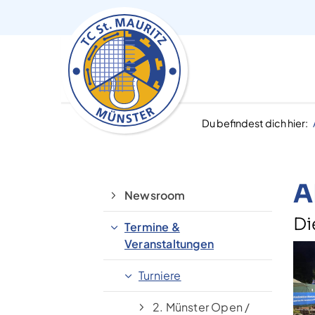
Du befindest dich hier:
A
Newsroom
Di
Termine &
Veranstaltungen
Turniere
2. Münster Open /