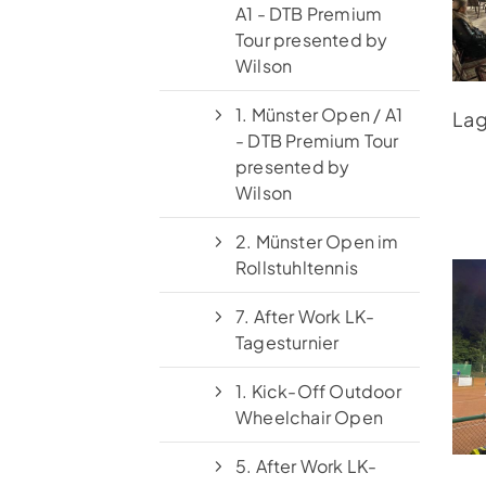
A1 - DTB Premium
Tour presented by
Wilson
TC St. Mauritz Münster
1. Münster Open / A1
Lag
Pleistermühlenweg 117
- DTB Premium Tour
48157 Münster
presented by
Wilson
(0251) 3 12 93
kontakt@tcmauritz.de
2. Münster Open im
Rollstuhltennis
7. After Work LK-
Tagesturnier
1. Kick-Off Outdoor
Wheelchair Open
5. After Work LK-