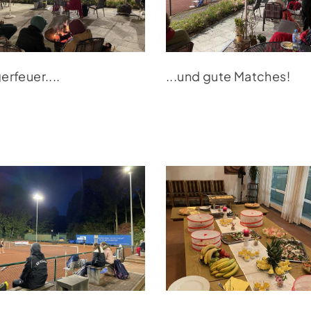
Newsletter
Fo
erfeuer....
...und gute Matches!
Jetzt zum Newsletter anmelden und
immer auf dem neusten Stand sein.
NEWSLETTER ANMELDUNG