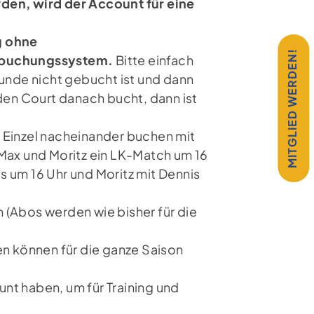
den, wird der Account für eine
g ohne
MITGLIED WERDEN!
nebuchungssystem.
Bitte einfach
tunde nicht gebucht ist und dann
 den Court danach bucht, dann ist
i Einzel nacheinander buchen mit
 Max und Moritz ein LK-Match um 16
 um 16 Uhr und Moritz mit Dennis
 (Abos werden wie bisher für die
en können für die ganze Saison
nt haben, um für Training und