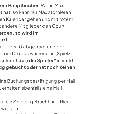
 dem Hauptbucher
. Wenn Max
t hat, so kann nur Max stornieren
den Kalender gehen und mit rotem
t andere Mitglieder den Court
werden, so wird im
rrt.
urt 1 bis 10 abgefragt und der
nnen im Dropdownmenu an (Spielzeit
rscheint der/die Spieler*in nicht
ig gebucht oder hat noch keinen
 eine Buchungsbestätigung per Mail.
erhalten ebenfalls eine Mail
r ein Spieler gebucht hat. Hier
t werden.