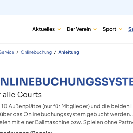
Aktuelles
Der Verein
Sport
S
Service
Onlinebuchung
Anleitung
NLINEBUCHUNGSSYST
r alle Courts
e 10 Außenplätze (nur für Mitglieder) und die beiden H
 über das Onlinebuchungssystem gebucht werden. Au
elen mit einer Ballmaschine bzw. Spielen ohne Partne
merkungen/Regeln: