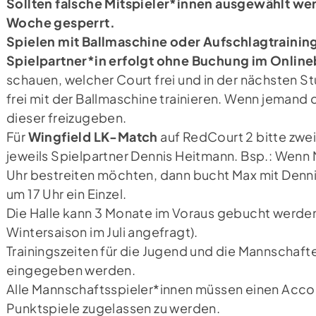
Sollten falsche Mitspieler*innen ausgewählt wer
Woche gesperrt.
Spielen mit Ballmaschine oder Aufschlagtrainin
Spielpartner*in erfolgt ohne Buchung im Onli
schauen, welcher Court frei und in der nächsten S
frei mit der Ballmaschine trainieren. Wenn jemand
dieser freizugeben.
Für
Wingfield LK-Match
auf RedCourt 2 bitte zwe
jeweils Spielpartner Dennis Heitmann. Bsp.: Wenn
Uhr bestreiten möchten, dann bucht Max mit Dennis
um 17 Uhr ein Einzel.
Die Halle kann 3 Monate im Voraus gebucht werden
Wintersaison im Juli angefragt).
Trainingszeiten für die Jugend und die Mannschaft
eingegeben werden.
Alle Mannschaftsspieler*innen müssen einen Accou
Punktspiele zugelassen zu werden.