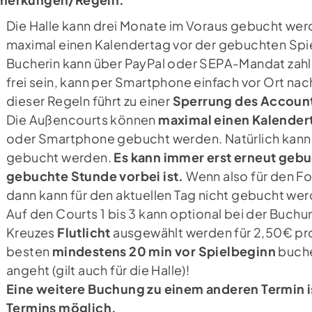
Die Halle kann drei Monate im Voraus gebucht werd
maximal einen Kalendertag vor der gebuchten Spie
Bucherin kann über PayPal oder SEPA-Mandat zahle
frei sein, kann per Smartphone einfach vor Ort n
dieser Regeln führt zu einer
Sperrung des Account
Newsletter
Fo
Die Außencourts können
maximal einen Kalender
oder Smartphone gebucht werden. Natürlich kann 
Jetzt zum Newsletter anmelden und
gebucht werden.
Es kann immer erst erneut geb
immer auf dem neusten Stand sein.
gebuchte Stunde vorbei ist.
Wenn also für den Fo
dann kann für den aktuellen Tag nicht gebucht wer
NEWSLETTER ANMELDUNG
Auf den Courts 1 bis 3 kann optional bei der Buch
Kreuzes
Flutlicht
ausgewählt werden für 2,50€ pro
besten
mindestens 20 min vor Spielbeginn
buche
angeht (gilt auch für die Halle)!
Eine weitere Buchung zu einem anderen Termin is
Termins möglich.