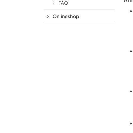
FAQ
Onlineshop
TC St. Mauritz Münster
Pleistermühlenweg 117
48157 Münster
(0251) 3 12 93
kontakt@tcmauritz.de