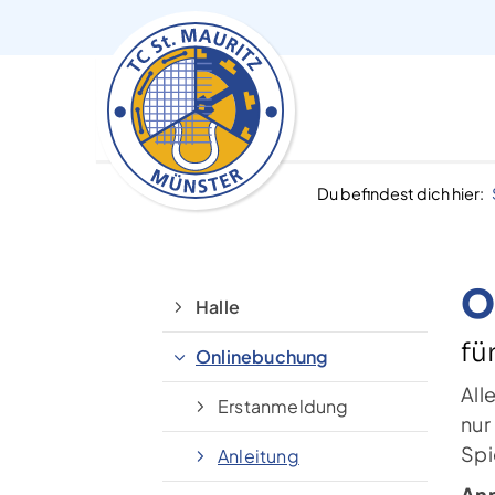
Du befindest dich hier:
O
Halle
fü
Onlinebuchung
All
Erstanmeldung
nur
Spi
Anleitung
An