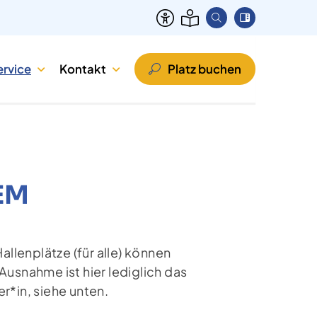
ervice
Kontakt
Platz buchen
EM
allenplätze (für alle) können
snahme ist hier lediglich das
r*in, siehe unten.