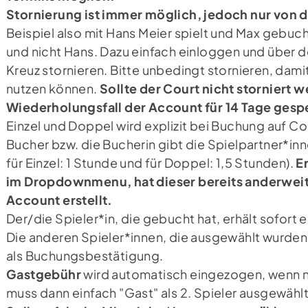
Stornierung ist immer möglich, jedoch nur von
Beispiel also mit Hans Meier spielt und Max gebuch
und nicht Hans. Dazu einfach einloggen und über 
Kreuz stornieren. Bitte unbedingt stornieren, dami
nutzen können.
Sollte der Court nicht storniert 
Wiederholungsfall der Account für 14 Tage gespe
Einzel und Doppel wird explizit bei Buchung auf Co
Bucher bzw. die Bucherin gibt die Spielpartner*i
für Einzel: 1 Stunde und für Doppel: 1,5 Stunden).
E
im Dropdownmenu, hat dieser bereits anderweit
Account erstellt.
Der/die Spieler*in, die gebucht hat, erhält sofort
Die anderen Spieler*innen, die ausgewählt wurden, 
als Buchungsbestätigung.
Gastgebühr
wird automatisch eingezogen, wenn nu
muss dann einfach "Gast" als 2. Spieler ausgewähl