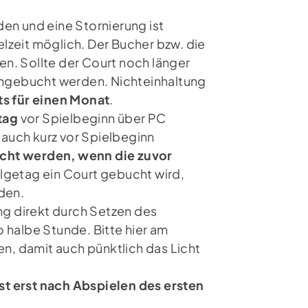
en und eine Stornierung ist
lzeit möglich. Der Bucher bzw. die
n. Sollte der Court noch länger
achgebucht werden. Nichteinhaltung
s für einen Monat
.
lge uns auf Instagram
tag
vor Spielbeginn über PC
auch kurz vor Spielbeginn
ucht werden, wenn die zuvor
lgetag ein Court gebucht wird,
den.
ung direkt durch Setzen des
 halbe Stunde. Bitte hier am
n, damit auch pünktlich das Licht
t erst nach Abspielen des ersten