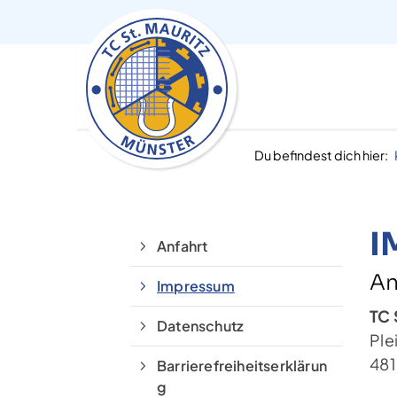
Du befindest dich hier:
I
Anfahrt
An
Impressum
TC 
Datenschutz
Ple
481
Barrierefreiheitserklärun
g