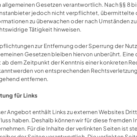
 allgemeinen Gesetzen verantwortlich. Nach §§ 8 bis
nstanbieter jedoch nicht verpflichtet, übermittelt
ormationen zu überwachen oder nach Umständen zu f
htswidrige Tätigkeit hinweisen.
pflichtungen zur Entfernung oder Sperrung der Nut
gemeinen Gesetzen bleiben hiervon unberührt. Eine 
t ab dem Zeitpunkt der Kenntnis einer konkreten Re
anntwerden von entsprechenden Rechtsverletzunge
ehend entfernen.
tung für Links
er Angebot enthält Links zu externen Websites Dritte
fluss haben. Deshalb können wir für diese fremden 
rnehmen. Für die Inhalte der verlinkten Seiten ist st
reiber der Seiten verantwortlich. Die verlinkten Se