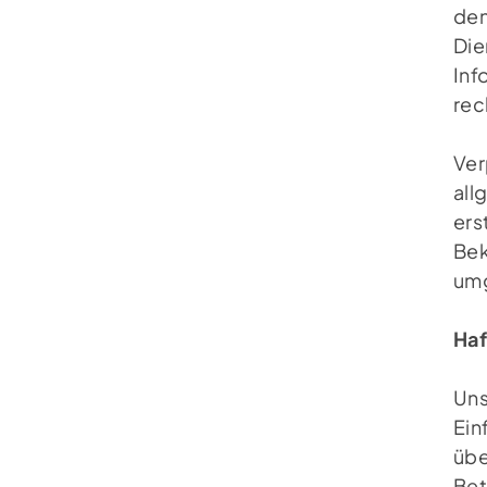
den
Die
Inf
rec
Ver
all
ers
Bek
umg
Haf
Uns
Ein
übe
Bet