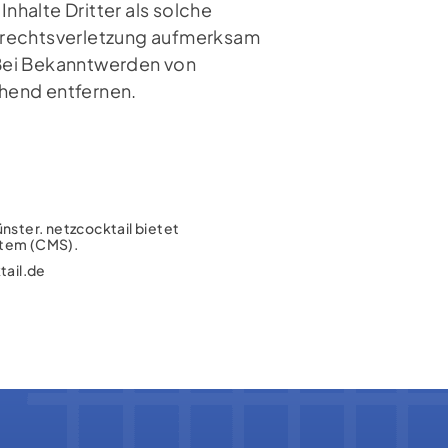
halte Dritter als solche
errechtsverletzung aufmerksam
 Bei Bekanntwerden von
hend entfernen.
:
ster. netzcocktail bietet
stem (CMS).
ail.de