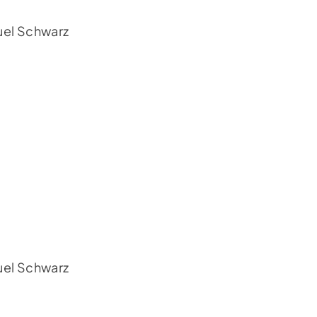
uel Schwarz
lge uns auf Instagram
uel Schwarz