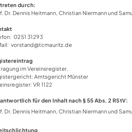
treten durch:
f. Dr. Dennis Heitmann, Christian Niermann und Sam
takt
efon: 0251 31293
ail:
vorstand@tcmauritz.de
istereintrag
Newsletter
Fo
tragung im Vereinsregister.
Jetzt zum Newsletter anmelden und
istergericht: Amtsgericht Münster
immer auf dem neusten Stand sein.
einsregister: VR 1122
antwortlich für den Inhalt nach § 55 Abs. 2 RStV:
NEWSLETTER ANMELDUNG
f. Dr. Dennis Heitmann, Christian Niermann und Sam
eitschlichtung