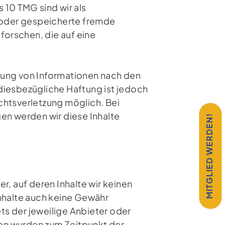
 10 TMG sind wir als
e oder gespeicherte fremde
orschen, die auf eine
zung von Informationen nach den
diesbezügliche Haftung ist jedoch
chtsverletzung möglich. Bei
n werden wir diese Inhalte
MITGLIED WERDEN!
r, auf deren Inhalte wir keinen
Inhalte auch keine Gewähr
ets der jeweilige Anbieter oder
iten wurden zum Zeitpunkt der