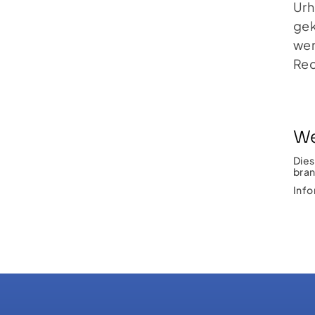
Urh
gek
wer
Rec
We
Dies
bran
Info