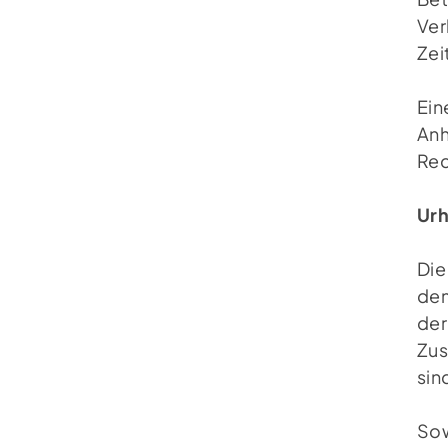
Ver
Zei
Ein
Anh
Rec
Urh
Die
dem
der
Zus
sin
Sow