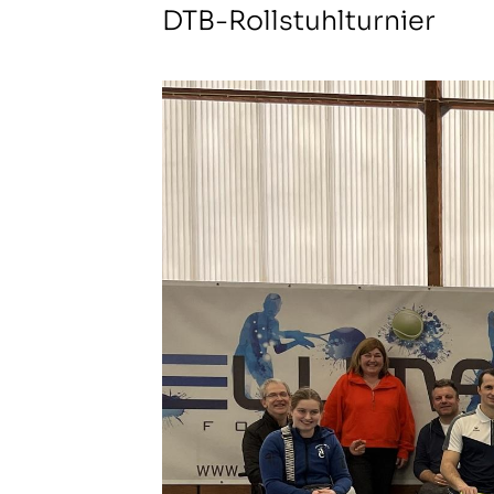
DTB-Rollstuhlturnier
TC St. Mauritz Münster
Pleistermühlenweg 117
48157 Münster
(0251) 3 12 93
kontakt@tcmauritz.de