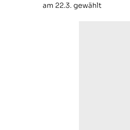
am 22.3. gewählt
TC St. Mauritz Münster
Pleistermühlenweg 117
48157 Münster
(0251) 3 12 93
kontakt@tcmauritz.de