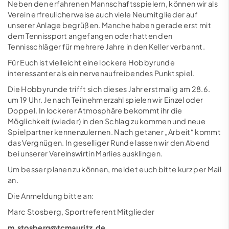
Neben den erfahrenen Mannschaftsspielern, können wir als
Verein erfreulicherweise auch viele Neumitglieder auf
unserer Anlage begrüßen. Manche haben gerade erst mit
dem Tennissport angefangen oder hatten den
Tennisschläger für mehrere Jahre in den Keller verbannt.
Für Euch ist vielleicht eine lockere Hobbyrunde
interessanter als ein nervenaufreibendes Punktspiel.
Die Hobbyrunde trifft sich dieses Jahr erstmalig am 28.6.
um 19 Uhr. Je nach Teilnehmerzahl spielen wir Einzel oder
Doppel. In lockerer Atmosphäre bekommt ihr die
Möglichkeit (wieder) in den Schlag zu kommen und neue
Spielpartner kennenzulernen. Nach getaner „Arbeit“ kommt
das Vergnügen. In geselliger Runde lassen wir den Abend
bei unserer Vereinswirtin Marlies ausklingen.
Um besser planen zu können, meldet euch bitte kurz per Mail
an.
Die Anmeldung bitte an:
Marc Stosberg, Sportreferent Mitglieder
m.stosberg@tcmauritz.de