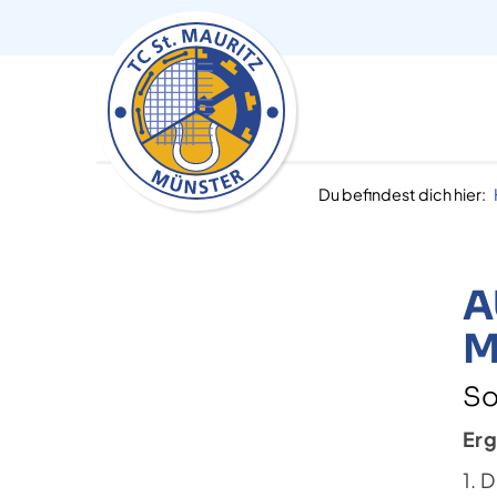
Du befindest dich hier:
A
I
So
Erg
1. 