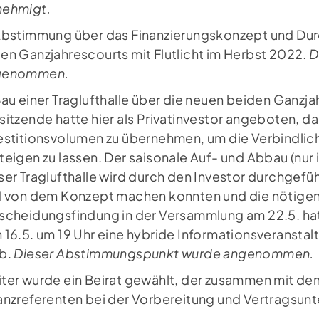
Newsletter
Fo
ehmigt.
Jetzt zum Newsletter anmelden und
Abstimmung über das Finanzierungskonzept und Dur
immer auf dem neusten Stand sein.
en Ganzjahrescourts mit Flutlicht im Herbst 2022.
D
genommen.
NEWSLETTER ANMELDUNG
Bau einer Traglufthalle über die neuen beiden Ganzja
sitzende hatte hier als Privatinvestor angeboten, d
estitionsvolumen zu übernehmen, um die Verbindlich
teigen zu lassen. Der saisonale Auf- und Abbau (nur 
ser Traglufthalle wird durch den Investor durchgeführ
d von dem Konzept machen konnten und die nötigen 
scheidungsfindung in der Versammlung am 22.5. hat
 16.5. um 19 Uhr eine hybride Informationsveransta
b.
Dieser Abstimmungspunkt wurde angenommen.
ter wurde ein Beirat gewählt, der zusammen mit de
anzreferenten bei der Vorbereitung und Vertragsunt