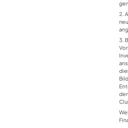
TC St. Mauritz Münster
gen
Pleistermühlenweg 117
2. 
48157 Münster
neu
(0251) 3 12 93
an
kontakt@tcmauritz.de
3. 
Vor
Inv
ans
die
Bil
Ent
den
Clu
Wei
Fin